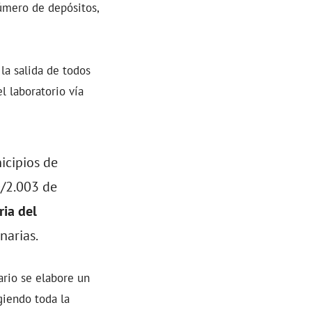
úmero de depósitos,
la salida de todos
l laboratorio vía
icipios de
0/2.003 de
ria del
arias.
tario se elabore un
giendo toda la