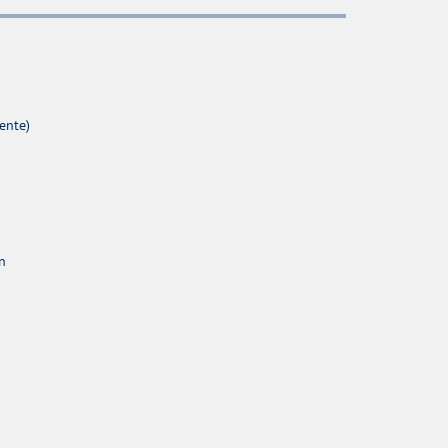
ente)
ón