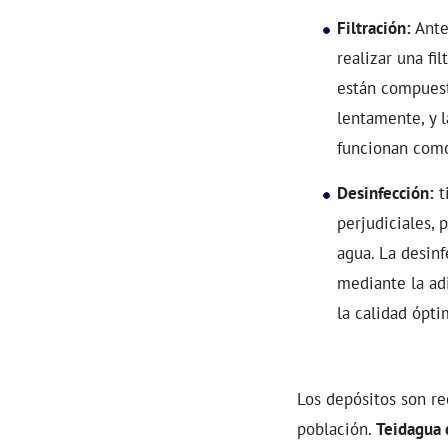
Filtración:
Antes
realizar una fi
están compuesto
lentamente, y l
funcionan como
Desinfección:
t
perjudiciales,
agua. La desin
mediante la ad
la calidad ópti
Los depósitos son r
población.
Teidagua 