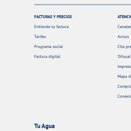
FACTURAS Y PRECIOS
ATENCI
Entiende tu factura
Canales
Tarifas
Avisos
Programa social
Cita pr
Factura digital
SVisual
Impres
Mapa de
Comprob
Conexió
Tu Agua