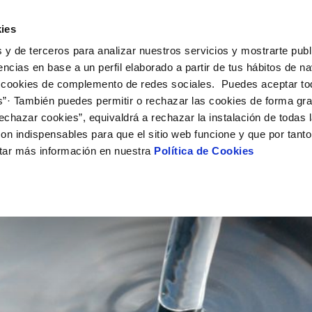
Actualidad
Ayuda
Con
ies
 y de terceros para analizar nuestros servicios y mostrarte publ
ne
Tu Servicio
Tu Agua
Conócenos
Nuestro
encias en base a un perfil elaborado a partir de tus hábitos de n
 cookies de complemento de redes sociales. Puedes aceptar to
s”· También puedes permitir o rechazar las cookies de forma gr
N AL CLIENTE
D
Y CUMPLIMIENTO
NTRATOS
COMPROMISO DE SERVICIO
CUIDADOS DEL AGUA
PERFIL DEL CONTRATANTE
MODIFICACIÓN DE DATOS
echazar cookies”, equivaldrá a rechazar la instalación de todas 
AS DE GESTIÓN Y CERTIFICADOS
 de contacto
rio
bio de titular
Carta de compromisos
Consejos de ahorro
Plataforma de contratación del s
Actualizar datos bancarios
on indispensables para que el sitio web funcione y que por tant
calidad del agua
a de suministro
Customer Counsel (Defensa del c
Depósitos de reserva
Licitaciones en curso
Actualizar datos de domicili
tar más información en nuestra
Política de Cookies
via
a de suministro
Normativa del servicio
Histórico de licitaciones
Actualizar datos personales
icitud de acometida
Junta de arbitraje
Portal Proveedores
s
umentación contratación
Programa CONTIGO
obras y afectaciones
Pliegos técnicos para la edificac
ación de fuga interior
VER TODAS LAS GESTIONES
 a la red de alcantarillado