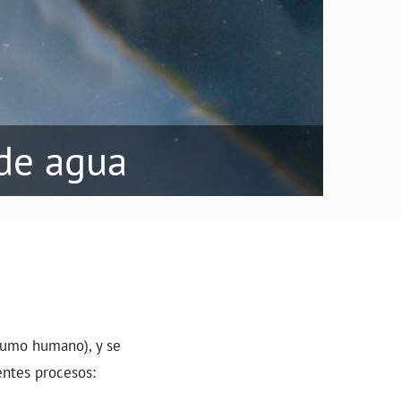
de agua
nsumo humano), y se
entes procesos: