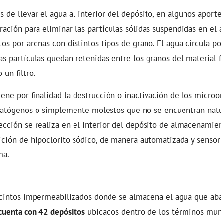
 de llevar el agua al interior del depósito, en algunos aport
ltración para eliminar las partículas sólidas suspendidas en el a
s por arenas con distintos tipos de grano. El agua circula po
as partículas quedan retenidas entre los granos del material f
 un filtro.
iene por finalidad la destrucción o inactivación de los micro
 patógenos o simplemente molestos que no se encuentran nat
fección se realiza en el interior del depósito de almacenamie
ición de hipoclorito sódico, de manera automatizada y sensor
ma.
ecintos impermeabilizados donde se almacena el agua que aba
cuenta con 42 depósitos
ubicados dentro de los términos mun