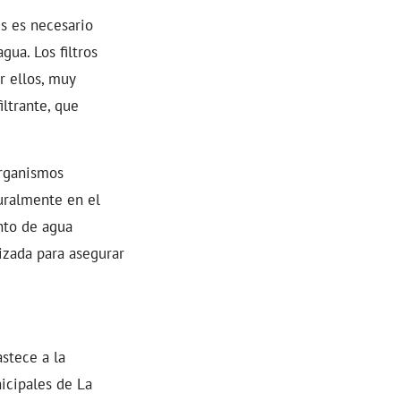
es es necesario
gua. Los filtros
r ellos, muy
iltrante, que
organismos
uralmente en el
nto de agua
izada para asegurar
stece a la
icipales de La