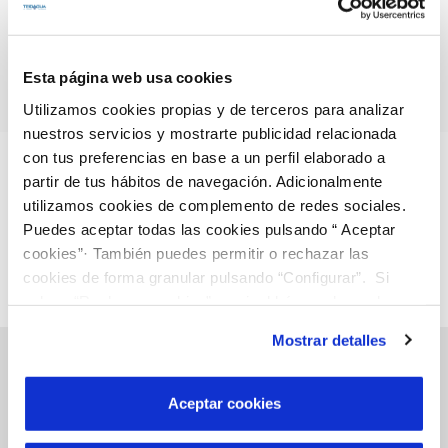
Y cuidarlos, una prioridad. Por ello, estamos comprometidos
con el reto de
0 accidentes laborales.
Esta página web usa cookies
Utilizamos cookies propias y de terceros para analizar
nuestros servicios y mostrarte publicidad relacionada
con tus preferencias en base a un perfil elaborado a
partir de tus hábitos de navegación. Adicionalmente
utilizamos cookies de complemento de redes sociales.
Puedes aceptar todas las cookies pulsando “ Aceptar
cookies”· También puedes permitir o rechazar las
cookies de forma granular pulsando “Configurar”. Si
pulsas “Rechazar cookies”, equivaldrá a rechazar la
instalación de todas las cookies salvo las necesarias que
Mostrar detalles
son indispensables para que el sitio web funcione y que
por tanto no se pueden desactivar. Puedes consultar
más información en nuestra
Política de Cookies
Aceptar cookies
Gestiones Online