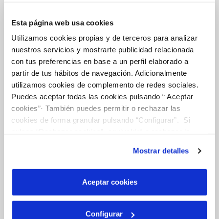
CONTRATOS
MODIFICACIÓN DE DATOS
Esta página web usa cookies
INCIDENCIAS
Utilizamos cookies propias y de terceros para analizar
nuestros servicios y mostrarte publicidad relacionada
con tus preferencias en base a un perfil elaborado a
TODAS LAS GESTIONES
partir de tus hábitos de navegación. Adicionalmente
utilizamos cookies de complemento de redes sociales.
OTRAS GESTIONES
Puedes aceptar todas las cookies pulsando “ Aceptar
cookies”· También puedes permitir o rechazar las
cookies de forma granular pulsando “Configurar”. Si
Tu Servicio
pulsas “Rechazar cookies”, equivaldrá a rechazar la
instalación de todas las cookies salvo las necesarias que
Mostrar detalles
son indispensables para que el sitio web funcione y que
FACTURAS Y PRECIOS
por tanto no se pueden desactivar. Puedes consultar
ATENCIÓN AL CLIENTE
más información en nuestra
Política de Cookies
Aceptar cookies
COMPROMISO DE SERVICIO
Configurar