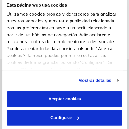
Esta página web usa cookies
Utilizamos cookies propias y de terceros para analizar
nuestros servicios y mostrarte publicidad relacionada
con tus preferencias en base a un perfil elaborado a
partir de tus hábitos de navegación. Adicionalmente
utilizamos cookies de complemento de redes sociales.
Puedes aceptar todas las cookies pulsando “ Aceptar
cookies”· También puedes permitir o rechazar las
cookies de forma granular pulsando “Configurar”. Si
pulsas “Rechazar cookies”, equivaldrá a rechazar la
instalación de todas las cookies salvo las necesarias que
Mostrar detalles
son indispensables para que el sitio web funcione y que
Gestiones Online
por tanto no se pueden desactivar. Puedes consultar
más información en nuestra
Política de Cookies
Aceptar cookies
FACTURAS, PAGOS Y CONSUMOS
CONTRATOS
Configurar
MODIFICACIÓN DE DATOS