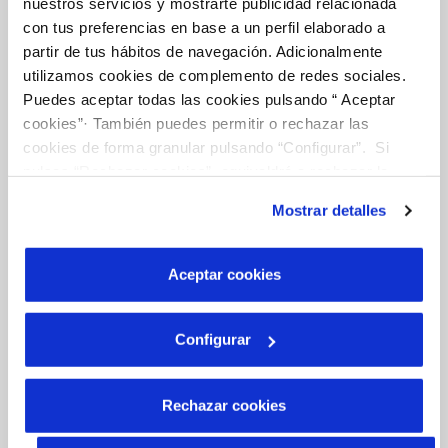
nuestros servicios y mostrarte publicidad relacionada
con tus preferencias en base a un perfil elaborado a
partir de tus hábitos de navegación. Adicionalmente
Gestiones Online
utilizamos cookies de complemento de redes sociales.
Puedes aceptar todas las cookies pulsando “ Aceptar
FACTURAS, PAGOS Y CONSUMOS
cookies”· También puedes permitir o rechazar las
cookies de forma granular pulsando “Configurar”. Si
CONTRATOS
pulsas “Rechazar cookies”, equivaldrá a rechazar la
instalación de todas las cookies salvo las necesarias que
Mostrar detalles
MODIFICACIÓN DE DATOS
son indispensables para que el sitio web funcione y que
por tanto no se pueden desactivar. Puedes consultar
INCIDENCIAS
más información en nuestra
Política de Cookies
Aceptar cookies
Configurar
TODAS LAS GESTIONES
OTRAS GESTIONES
Rechazar cookies