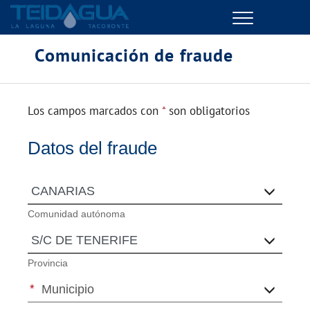
Menu
Comunicación de fraude
GESTIONES ONLINE
VER TODAS LAS GESTIONES
Los campos marcados con
*
son obligatorios
TU SERVICIO
Datos del fraude
VER TODAS LAS GESTIONES
TU AGUA
Comunidad autónoma
VER TODAS LAS GESTIONES
Provincia
CONÓCENOS
M
u
n