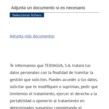
b
r
e
l
a
i
n
f
r
Adjunta más documentos
a
c
c
i
ó
n
Te informamos que
TEIDAGUA, S.A.
tratará tus
datos personales con la finalidad de tramitar la
gestión que solicites. Puedes acceder a tus datos,
solicitar que te modifiquen o supriman, pedir que
limitemos el tratamiento, ejercer el derecho a la
portabilidad u oponerte al tratamiento en
determinados supuestos completando el