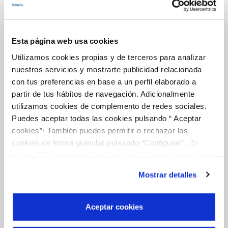
FACTURAS, PAGOS Y CONSUMOS
CONTRATOS
Esta página web usa cookies
Utilizamos cookies propias y de terceros para analizar
MODIFICACIÓN DE DATOS
nuestros servicios y mostrarte publicidad relacionada
INCIDENCIAS
con tus preferencias en base a un perfil elaborado a
partir de tus hábitos de navegación. Adicionalmente
utilizamos cookies de complemento de redes sociales.
TODAS LAS GESTIONES
Puedes aceptar todas las cookies pulsando “ Aceptar
OTRAS GESTIONES
cookies”· También puedes permitir o rechazar las
cookies de forma granular pulsando “Configurar”. Si
pulsas “Rechazar cookies”, equivaldrá a rechazar la
Tu Servicio
instalación de todas las cookies salvo las necesarias que
Mostrar detalles
son indispensables para que el sitio web funcione y que
por tanto no se pueden desactivar. Puedes consultar
FACTURAS Y PRECIOS
más información en nuestra
Política de Cookies
Aceptar cookies
ATENCIÓN AL CLIENTE